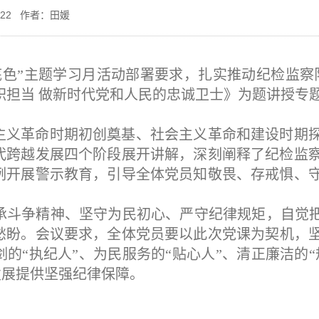
5-22 作者：田媛
色”主题学习月活动部署要求，扎实推动纪检监察队
职担当 做新时代党和人民的忠诚卫士》为题讲授专
主义革命时期初创奠基、社会主义革命和建设时期
代跨越发展四个阶段展开讲解，深刻阐释了纪检监
例开展警示教育，引导全体党员知敬畏、存戒惧、
承斗争精神、坚守为民初心、严守纪律规矩，自觉
愁盼。
会议
要求
，
全体党员要以此次党课为契机，
剑的“执纪人”、为民服务的“贴心人”、清正廉洁的
发展提供坚强纪律保障。