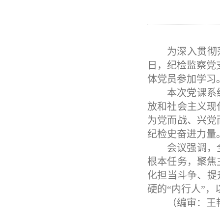
为深入贯彻
日，纪检监察党
体党员参加学习
本次党课
系
放和社会主义现
为党而战、兴党
纪检史奋进力量
会议
强调，
根本任务，聚焦
化担当斗争、提
硬的“内行人”
（编审：王