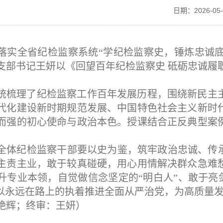
日期：2026-0
落实全省纪检监察系统
“学纪检监察史，锤炼忠诚底
支部书记王妍以《回望百年纪检监察史 砥砺忠诚履
。
统
梳理
了纪检监察工作百年发展历程，围绕新民主
代化建设新时期规范发展、中国特色社会主义新时
而强的初心使命与政治本色。授课结合正反典型案
。
全体纪检监察干部要以史为鉴，
筑
牢政治忠诚、传
主责主业，敢于较真碰硬，用心用情解决群众急难
升专业本领，自觉做信念坚定的
“明白人”、敢于亮
，以永远在路上的执着推进全面从严治党，为高质量
艳辉；终审：王妍）